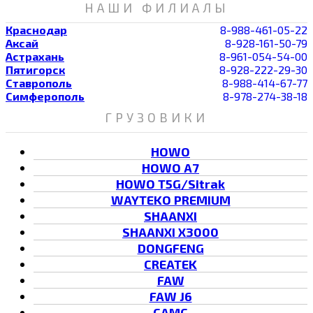
НАШИ ФИЛИАЛЫ
Краснодар
8-988-461-05-22
Аксай
8-928-161-50-79
Астрахань
8-961-054-54-00
Пятигорск
8-928-222-29-30
Ставрополь
8-988-414-67-77
Симферополь
8-978-274-38-18
ГРУЗОВИКИ
HOWO
HOWO A7
HOWO T5G/Sitrak
WAYTEKO PREMIUM
SHAANXI
SHAANXI X3000
DONGFENG
CREATEK
FAW
FAW J6
CAMC