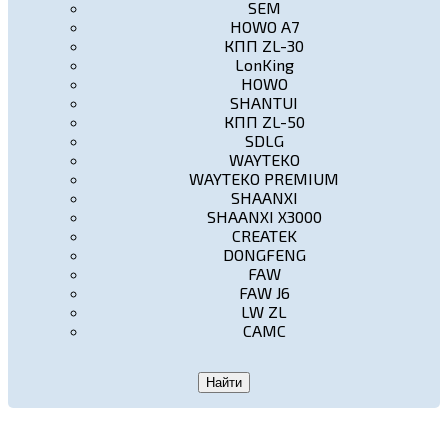
SEM
HOWO A7
КПП ZL-30
LonKing
HOWO
SHANTUI
КПП ZL-50
SDLG
WAYTEKO
WAYTEKO PREMIUM
SHAANXI
SHAANXI X3000
CREATEK
DONGFENG
FAW
FAW J6
LW ZL
CAMC
Найти