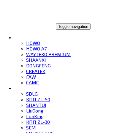
ГЛОБАЛТРЕЙД
Toggle navigation
ГРУЗОВИКИ
HOWO
HOWO A7
WAYTEKO PREMIUM
SHAANXI
DONGFENG
CREATEK
FAW
CAMC
СПЕЦТЕХНИКА
SDLG
КПП ZL-50
SHANTUI
LiuGong
LonKing
КПП ZL-30
SEM