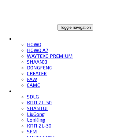
ГЛОБАЛТРЕЙД
Toggle navigation
ГРУЗОВИКИ
HOWO
HOWO A7
WAYTEKO PREMIUM
SHAANXI
DONGFENG
CREATEK
FAW
CAMC
СПЕЦТЕХНИКА
SDLG
КПП ZL-50
SHANTUI
LiuGong
LonKing
КПП ZL-30
SEM