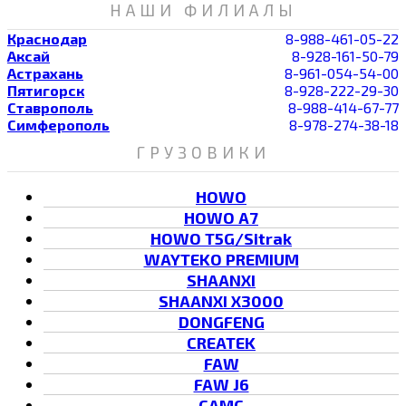
НАШИ ФИЛИАЛЫ
Краснодар
8-988-461-05-22
Аксай
8-928-161-50-79
Астрахань
8-961-054-54-00
Пятигорск
8-928-222-29-30
Ставрополь
8-988-414-67-77
Симферополь
8-978-274-38-18
ГРУЗОВИКИ
HOWO
HOWO A7
HOWO T5G/Sitrak
WAYTEKO PREMIUM
SHAANXI
SHAANXI X3000
DONGFENG
CREATEK
FAW
FAW J6
CAMC