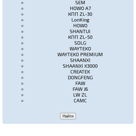
SEM
HOWO A7
КПП ZL-30
LonKing
HOWO
SHANTUI
КПП ZL-50
SDLG
WAYTEKO
WAYTEKO PREMIUM
SHAANXI
SHAANXI X3000
CREATEK
DONGFENG
FAW
FAW J6
LW ZL
CAMC
Найти