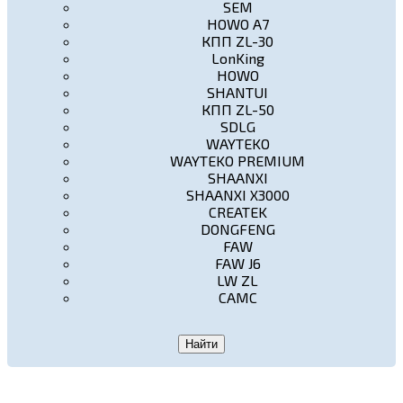
SEM
HOWO A7
КПП ZL-30
LonKing
HOWO
SHANTUI
КПП ZL-50
SDLG
WAYTEKO
WAYTEKO PREMIUM
SHAANXI
SHAANXI X3000
CREATEK
DONGFENG
FAW
FAW J6
LW ZL
CAMC
Найти