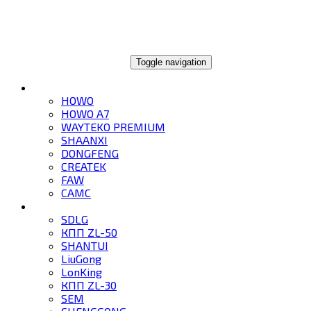
ГЛОБАЛТРЕЙД
Toggle navigation
ГРУЗОВИКИ
HOWO
HOWO A7
WAYTEKO PREMIUM
SHAANXI
DONGFENG
CREATEK
FAW
CAMC
СПЕЦТЕХНИКА
SDLG
КПП ZL-50
SHANTUI
LiuGong
LonKing
КПП ZL-30
SEM