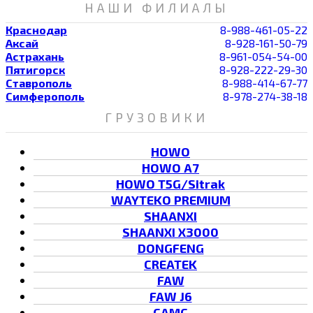
НАШИ ФИЛИАЛЫ
Краснодар
8-988-461-05-22
Аксай
8-928-161-50-79
Астрахань
8-961-054-54-00
Пятигорск
8-928-222-29-30
Ставрополь
8-988-414-67-77
Симферополь
8-978-274-38-18
ГРУЗОВИКИ
HOWO
HOWO A7
HOWO T5G/Sitrak
WAYTEKO PREMIUM
SHAANXI
SHAANXI X3000
DONGFENG
CREATEK
FAW
FAW J6
CAMC