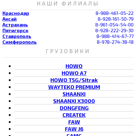
НАШИ ФИЛИАЛЫ
Краснодар
8-988-461-05-22
Аксай
8-928-161-50-79
Астрахань
8-961-054-54-00
Пятигорск
8-928-222-29-30
Ставрополь
8-988-414-67-77
Симферополь
8-978-274-38-18
ГРУЗОВИКИ
HOWO
HOWO A7
HOWO T5G/Sitrak
WAYTEKO PREMIUM
SHAANXI
SHAANXI X3000
DONGFENG
CREATEK
FAW
FAW J6
CAMC