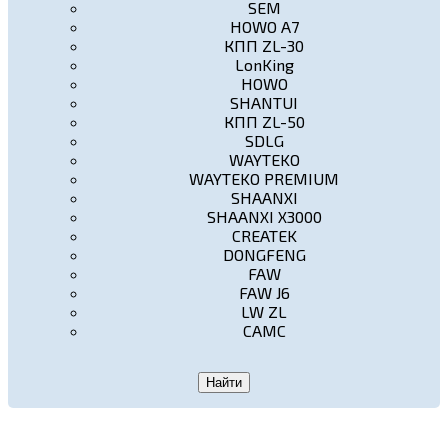
SEM
HOWO A7
КПП ZL-30
LonKing
HOWO
SHANTUI
КПП ZL-50
SDLG
WAYTEKO
WAYTEKO PREMIUM
SHAANXI
SHAANXI X3000
CREATEK
DONGFENG
FAW
FAW J6
LW ZL
CAMC
Найти