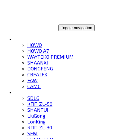
ГЛОБАЛТРЕЙД
Toggle navigation
ГРУЗОВИКИ
HOWO
HOWO A7
WAYTEKO PREMIUM
SHAANXI
DONGFENG
CREATEK
FAW
CAMC
СПЕЦТЕХНИКА
SDLG
КПП ZL-50
SHANTUI
LiuGong
LonKing
КПП ZL-30
SEM