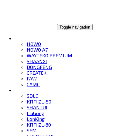
ГЛОБАЛТРЕЙД
Toggle navigation
ГРУЗОВИКИ
HOWO
HOWO A7
WAYTEKO PREMIUM
SHAANXI
DONGFENG
CREATEK
FAW
CAMC
СПЕЦТЕХНИКА
SDLG
КПП ZL-50
SHANTUI
LiuGong
LonKing
КПП ZL-30
SEM