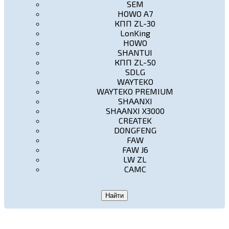
SEM
HOWO A7
КПП ZL-30
LonKing
HOWO
SHANTUI
КПП ZL-50
SDLG
WAYTEKO
WAYTEKO PREMIUM
SHAANXI
SHAANXI X3000
CREATEK
DONGFENG
FAW
FAW J6
LW ZL
CAMC
Найти