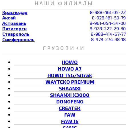
НАШИ ФИЛИАЛЫ
Краснодар
8-988-461-05-22
Аксай
8-928-161-50-79
Астрахань
8-961-054-54-00
Пятигорск
8-928-222-29-30
Ставрополь
8-988-414-67-77
Симферополь
8-978-274-38-18
ГРУЗОВИКИ
HOWO
HOWO A7
HOWO T5G/Sitrak
WAYTEKO PREMIUM
SHAANXI
SHAANXI X3000
DONGFENG
CREATEK
FAW
FAW J6
CAMC