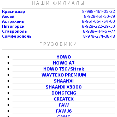
НАШИ ФИЛИАЛЫ
Краснодар
8-988-461-05-22
Аксай
8-928-161-50-79
Астрахань
8-961-054-54-00
Пятигорск
8-928-222-29-30
Ставрополь
8-988-414-67-77
Симферополь
8-978-274-38-18
ГРУЗОВИКИ
HOWO
HOWO A7
HOWO T5G/Sitrak
WAYTEKO PREMIUM
SHAANXI
SHAANXI X3000
DONGFENG
CREATEK
FAW
FAW J6
CAMC