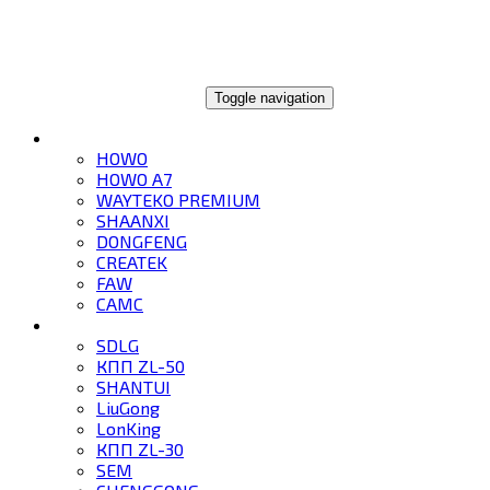
ГЛОБАЛТРЕЙД
Toggle navigation
ГРУЗОВИКИ
HOWO
HOWO A7
WAYTEKO PREMIUM
SHAANXI
DONGFENG
CREATEK
FAW
CAMC
СПЕЦТЕХНИКА
SDLG
КПП ZL-50
SHANTUI
LiuGong
LonKing
КПП ZL-30
SEM