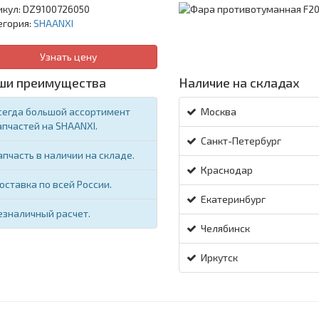
икул:
DZ9100726050
егория:
SHAANXI
Узнать цену
ши преимущества
Наличие на складах
сегда большой ассортимент
Москва
апчастей на SHAANXI.
Санкт-Петербург
апчасть в наличии на складе.
Краснодар
оставка по всей России.
Екатеринбург
езналичный расчет.
Челябинск
Иркутск