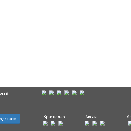
ом 9
Краснодар
Аксай
А
водством