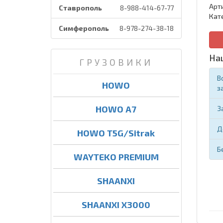
Арт
Ставрополь
8-988-414-67-77
Кат
Симферополь
8-978-274-38-18
На
ГРУЗОВИКИ
В
HOWO
з
HOWO A7
З
Д
HOWO T5G/Sitrak
Б
WAYTEKO PREMIUM
SHAANXI
SHAANXI X3000