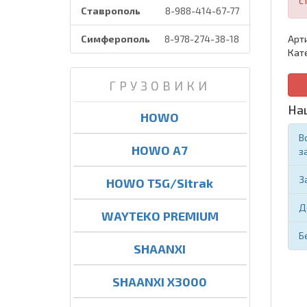
с
Ставрополь
8-988-414-67-77
Симферополь
8-978-274-38-18
Арт
Кат
ГРУЗОВИКИ
На
HOWO
В
HOWO A7
з
З
HOWO T5G/Sitrak
Д
WAYTEKO PREMIUM
Б
SHAANXI
SHAANXI X3000