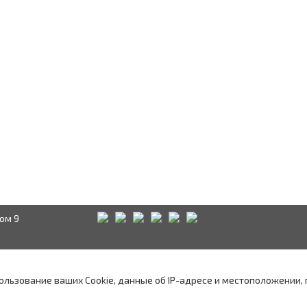
ом 9
Краснодар
Аксай
А
водством
пользование ваших Cookie, данные об IP-адресе и местоположении