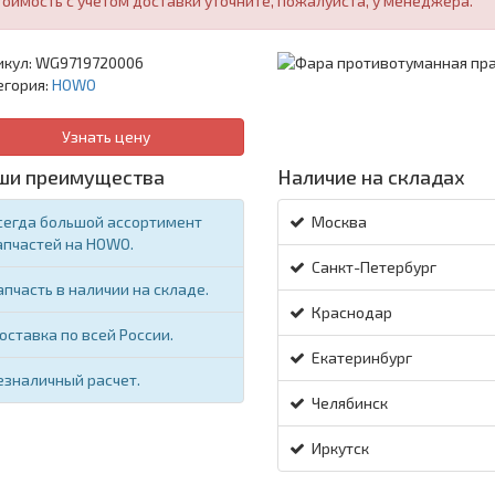
тоимость с учетом доставки уточните, пожалуйста, у менеджера.
икул:
WG9719720006
егория:
HOWO
Узнать цену
ши преимущества
Наличие на складах
сегда большой ассортимент
Москва
апчастей на HOWO.
Санкт-Петербург
апчасть в наличии на складе.
Краснодар
оставка по всей России.
Екатеринбург
езналичный расчет.
Челябинск
Иркутск