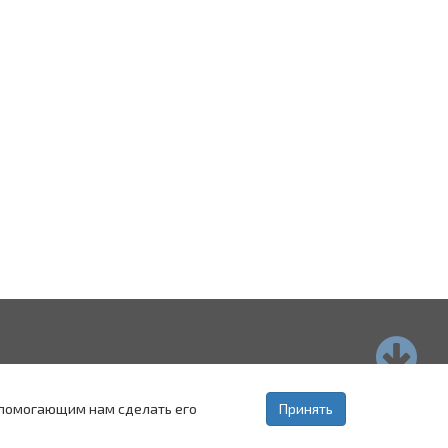
страхань
Пятигорск
Ставрополь
, помогающим нам сделать его
Принять