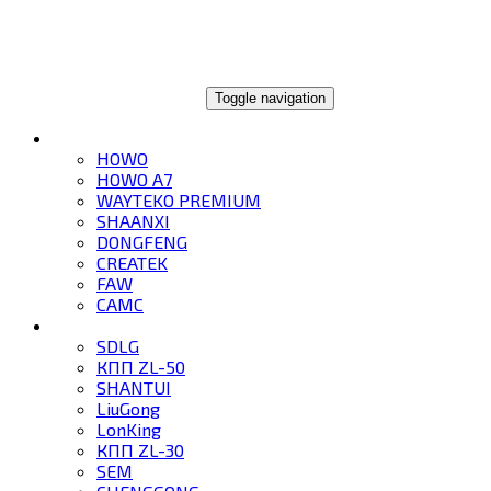
ГЛОБАЛТРЕЙД
Toggle navigation
ГРУЗОВИКИ
HOWO
HOWO A7
WAYTEKO PREMIUM
SHAANXI
DONGFENG
CREATEK
FAW
CAMC
СПЕЦТЕХНИКА
SDLG
КПП ZL-50
SHANTUI
LiuGong
LonKing
КПП ZL-30
SEM