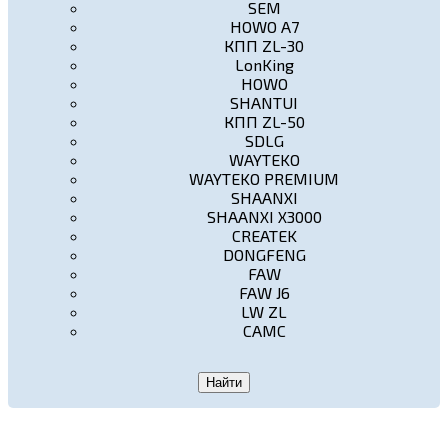
SEM
HOWO A7
КПП ZL-30
LonKing
HOWO
SHANTUI
КПП ZL-50
SDLG
WAYTEKO
WAYTEKO PREMIUM
SHAANXI
SHAANXI X3000
CREATEK
DONGFENG
FAW
FAW J6
LW ZL
CAMC
Найти