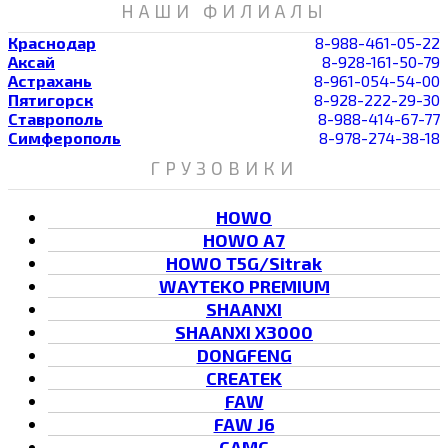
НАШИ ФИЛИАЛЫ
Краснодар
8-988-461-05-22
Аксай
8-928-161-50-79
Астрахань
8-961-054-54-00
Пятигорск
8-928-222-29-30
Ставрополь
8-988-414-67-77
Симферополь
8-978-274-38-18
ГРУЗОВИКИ
HOWO
HOWO A7
HOWO T5G/Sitrak
WAYTEKO PREMIUM
SHAANXI
SHAANXI X3000
DONGFENG
CREATEK
FAW
FAW J6
CAMC