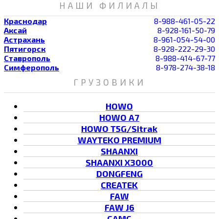
НАШИ ФИЛИАЛЫ
Краснодар
8-988-461-05-22
Аксай
8-928-161-50-79
Астрахань
8-961-054-54-00
Пятигорск
8-928-222-29-30
Ставрополь
8-988-414-67-77
Симферополь
8-978-274-38-18
ГРУЗОВИКИ
HOWO
HOWO A7
HOWO T5G/Sitrak
WAYTEKO PREMIUM
SHAANXI
SHAANXI X3000
DONGFENG
CREATEK
FAW
FAW J6
CAMC