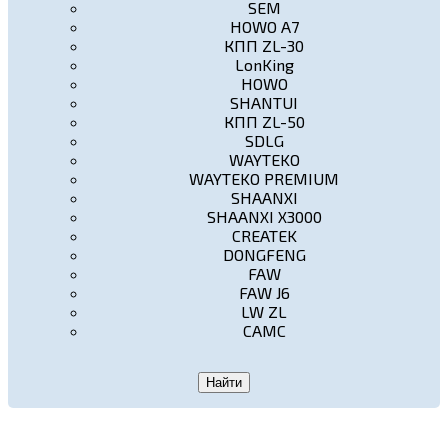
SEM
HOWO A7
КПП ZL-30
LonKing
HOWO
SHANTUI
КПП ZL-50
SDLG
WAYTEKO
WAYTEKO PREMIUM
SHAANXI
SHAANXI X3000
CREATEK
DONGFENG
FAW
FAW J6
LW ZL
CAMC
Найти