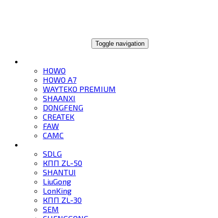
ГЛОБАЛТРЕЙД
Toggle navigation
ГРУЗОВИКИ
HOWO
HOWO A7
WAYTEKO PREMIUM
SHAANXI
DONGFENG
CREATEK
FAW
CAMC
СПЕЦТЕХНИКА
SDLG
КПП ZL-50
SHANTUI
LiuGong
LonKing
КПП ZL-30
SEM