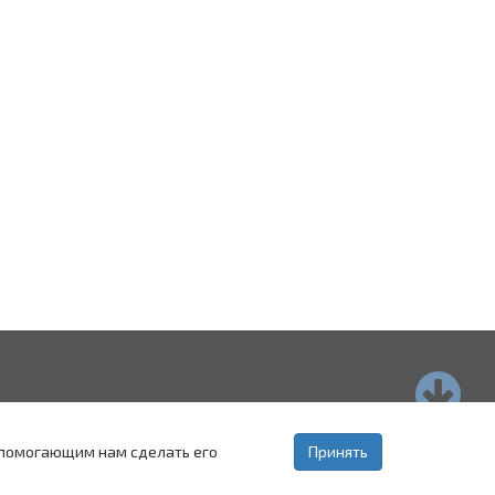
страхань
Пятигорск
Ставрополь
, помогающим нам сделать его
Принять