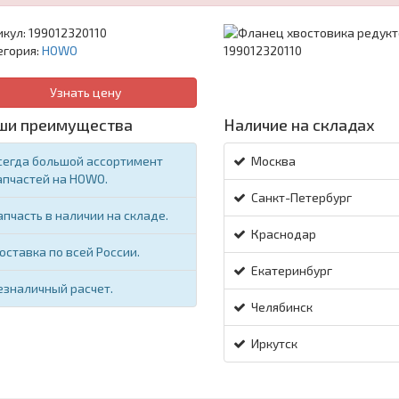
икул:
199012320110
егория:
HOWO
Узнать цену
ши преимущества
Наличие на складах
сегда большой ассортимент
Москва
апчастей на HOWO.
Санкт-Петербург
апчасть в наличии на складе.
Краснодар
оставка по всей России.
Екатеринбург
езналичный расчет.
Челябинск
Иркутск