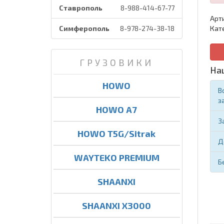
Ставрополь
8-988-414-67-77
Арт
Симферополь
8-978-274-38-18
Кат
ГРУЗОВИКИ
На
HOWO
В
з
HOWO A7
З
HOWO T5G/Sitrak
Д
WAYTEKO PREMIUM
Б
SHAANXI
SHAANXI X3000