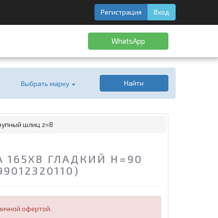
Регистрация
Вход
WhatsApp
Найти
Выбрать марку
рупный шлиц z=8
 165X8 ГЛАДКИЙ H=90
9012320110)
личной офертой.