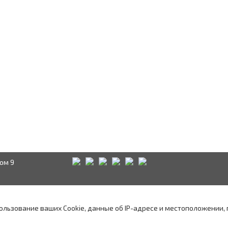
ом 9
Краснодар
Аксай
А
водством
пользование ваших Cookie, данные об IP-адресе и местоположении