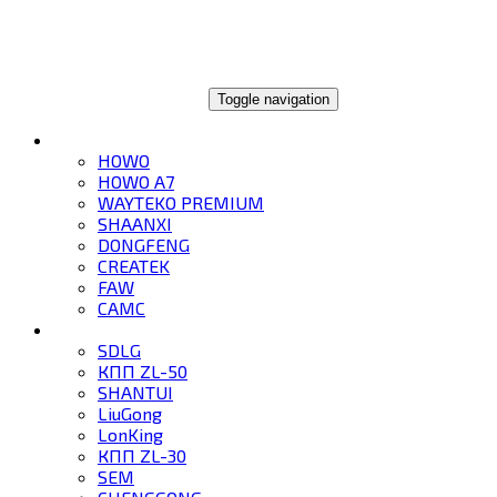
ГЛОБАЛТРЕЙД
Toggle navigation
ГРУЗОВИКИ
HOWO
HOWO A7
WAYTEKO PREMIUM
SHAANXI
DONGFENG
CREATEK
FAW
CAMC
СПЕЦТЕХНИКА
SDLG
КПП ZL-50
SHANTUI
LiuGong
LonKing
КПП ZL-30
SEM