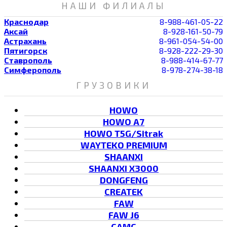
НАШИ ФИЛИАЛЫ
Краснодар
8-988-461-05-22
Аксай
8-928-161-50-79
Астрахань
8-961-054-54-00
Пятигорск
8-928-222-29-30
Ставрополь
8-988-414-67-77
Симферополь
8-978-274-38-18
ГРУЗОВИКИ
HOWO
HOWO A7
HOWO T5G/Sitrak
WAYTEKO PREMIUM
SHAANXI
SHAANXI X3000
DONGFENG
CREATEK
FAW
FAW J6
CAMC