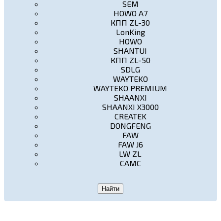
SEM
HOWO A7
КПП ZL-30
LonKing
HOWO
SHANTUI
КПП ZL-50
SDLG
WAYTEKO
WAYTEKO PREMIUM
SHAANXI
SHAANXI X3000
CREATEK
DONGFENG
FAW
FAW J6
LW ZL
CAMC
Найти