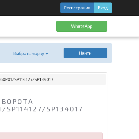
Регистрация
Вход
WhatsApp
Найти
Выбрать марку
60P01/SP114127/SP134017
ОВОРОТА
1/SP114127/SP134017