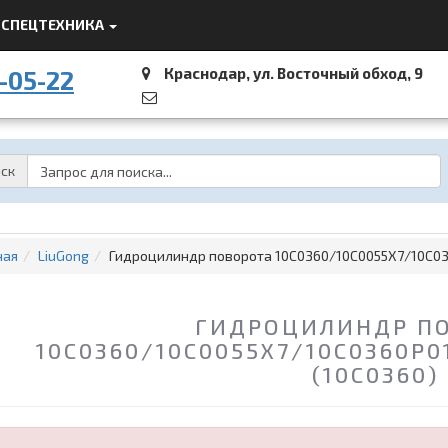
СПЕЦТЕХНИКА
Краснодар, ул. Восточный обход, 9
-05-22
Password
ск
ная
LiuGong
Гидроцилиндр поворота 10C0360/10C0055X7/10C03
ГИДРОЦИЛИНДР П
10C0360/10C0055X7/10C0360P0
(10C0360)