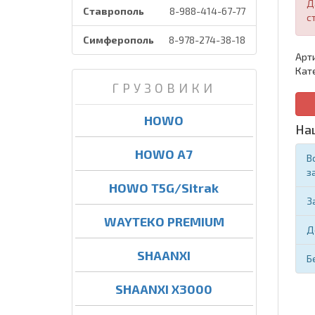
Д
Ставрополь
8-988-414-67-77
с
Симферополь
8-978-274-38-18
Арт
Кат
ГРУЗОВИКИ
HOWO
На
HOWO A7
В
з
HOWO T5G/Sitrak
З
WAYTEKO PREMIUM
Д
SHAANXI
Б
SHAANXI X3000