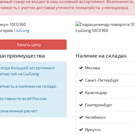
анный товар не входит в наш основной ассортимент. Возможность д
тоимость с учетом доставки уточните, пожалуйста, у менеджера.
икул:
10C0360
егория:
LiuGong
Узнать цену
ши преимущества
Наличие на складах
сегда большой ассортимент
Москва
апчастей на LiuGong.
Санкт-Петербург
апчасть в наличии на складе.
Краснодар
оставка по всей России.
Екатеринбург
езналичный расчет.
Челябинск
Иркутск