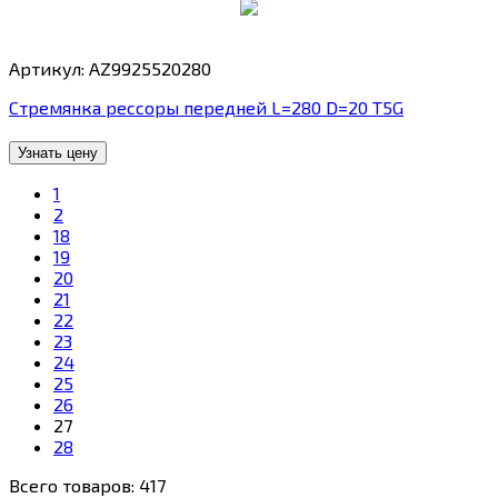
Артикул: AZ9925520280
Стремянка рессоры передней L=280 D=20 T5G
Узнать цену
1
2
18
19
20
21
22
23
24
25
26
27
28
Всего товаров: 417