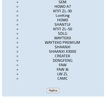
SEM
HOWO A7
КПП ZL-30
LonKing
HOWO
SHANTUI
КПП ZL-50
SDLG
WAYTEKO
WAYTEKO PREMIUM
SHAANXI
SHAANXI X3000
CREATEK
DONGFENG
FAW
FAW J6
LW ZL
CAMC
Найти