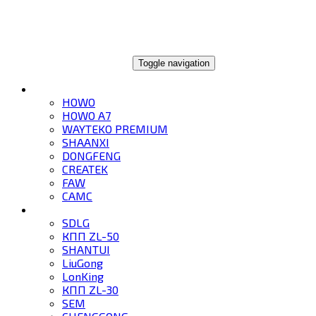
ГЛОБАЛТРЕЙД
Toggle navigation
ГРУЗОВИКИ
HOWO
HOWO A7
WAYTEKO PREMIUM
SHAANXI
DONGFENG
CREATEK
FAW
CAMC
СПЕЦТЕХНИКА
SDLG
КПП ZL-50
SHANTUI
LiuGong
LonKing
КПП ZL-30
SEM