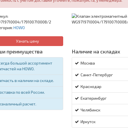
тоимость с учетом доставки уточните, пожалуйста, у менеджера.
кул:
719710004/179100710008/2
егория:
HOWO
Узнать цену
ши преимущества
Наличие на складах
сегда большой ассортимент
Москва
апчастей на HOWO.
Санкт-Петербург
апчасть в наличии на складе.
Краснодар
оставка по всей России.
Екатеринбург
езналичный расчет.
Челябинск
Иркутск