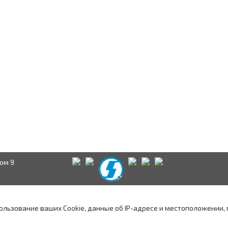
ом 9
Краснодар
Аксай
А
водством
пользование ваших Cookie, данные об IP-адресе и местоположении