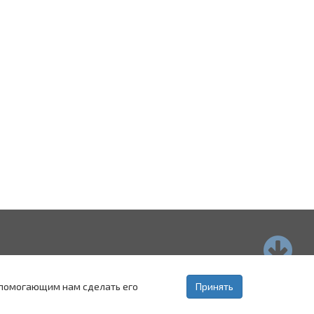
страхань
Пятигорск
Ставрополь
, помогающим нам сделать его
Принять