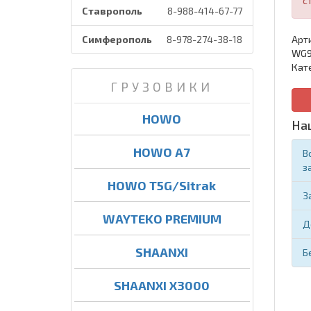
с
Ставрополь
8-988-414-67-77
Симферополь
8-978-274-38-18
Арти
WG9
Кат
ГРУЗОВИКИ
HOWO
На
HOWO A7
В
з
HOWO T5G/Sitrak
З
WAYTEKO PREMIUM
Д
SHAANXI
Б
SHAANXI X3000