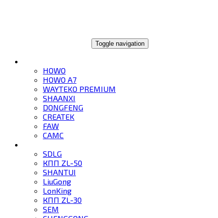
ГЛОБАЛТРЕЙД
Toggle navigation
ГРУЗОВИКИ
HOWO
HOWO A7
WAYTEKO PREMIUM
SHAANXI
DONGFENG
CREATEK
FAW
CAMC
СПЕЦТЕХНИКА
SDLG
КПП ZL-50
SHANTUI
LiuGong
LonKing
КПП ZL-30
SEM