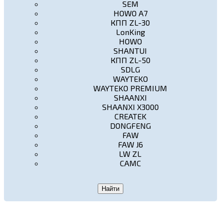
SEM
HOWO A7
КПП ZL-30
LonKing
HOWO
SHANTUI
КПП ZL-50
SDLG
WAYTEKO
WAYTEKO PREMIUM
SHAANXI
SHAANXI X3000
CREATEK
DONGFENG
FAW
FAW J6
LW ZL
CAMC
Найти