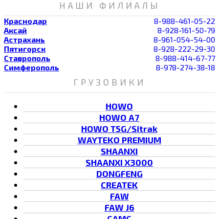
НАШИ ФИЛИАЛЫ
Краснодар
8-988-461-05-22
Аксай
8-928-161-50-79
Астрахань
8-961-054-54-00
Пятигорск
8-928-222-29-30
Ставрополь
8-988-414-67-77
Симферополь
8-978-274-38-18
ГРУЗОВИКИ
HOWO
HOWO A7
HOWO T5G/Sitrak
WAYTEKO PREMIUM
SHAANXI
SHAANXI X3000
DONGFENG
CREATEK
FAW
FAW J6
CAMC