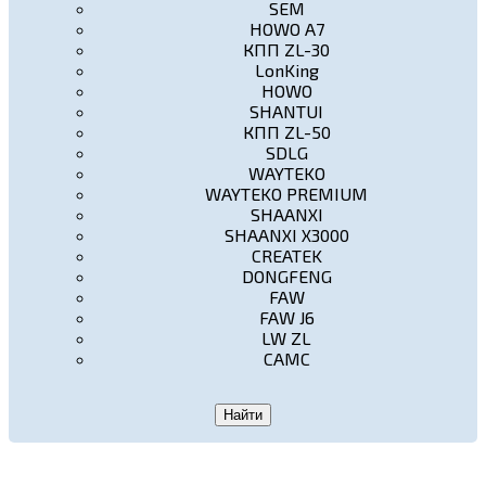
SEM
HOWO A7
КПП ZL-30
LonKing
HOWO
SHANTUI
КПП ZL-50
SDLG
WAYTEKO
WAYTEKO PREMIUM
SHAANXI
SHAANXI X3000
CREATEK
DONGFENG
FAW
FAW J6
LW ZL
CAMC
Найти