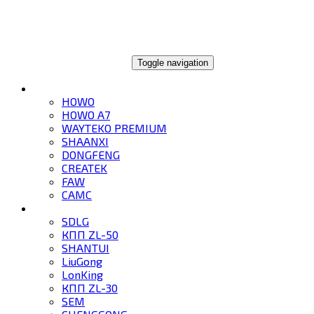
ГЛОБАЛТРЕЙД
Toggle navigation
ГРУЗОВИКИ
HOWO
HOWO A7
WAYTEKO PREMIUM
SHAANXI
DONGFENG
CREATEK
FAW
CAMC
СПЕЦТЕХНИКА
SDLG
КПП ZL-50
SHANTUI
LiuGong
LonKing
КПП ZL-30
SEM