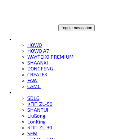
ГЛОБАЛТРЕЙД
Toggle navigation
ГРУЗОВИКИ
HOWO
HOWO A7
WAYTEKO PREMIUM
SHAANXI
DONGFENG
CREATEK
FAW
CAMC
СПЕЦТЕХНИКА
SDLG
КПП ZL-50
SHANTUI
LiuGong
LonKing
КПП ZL-30
SEM