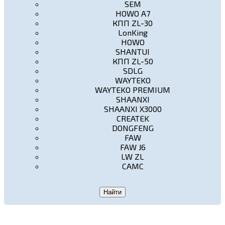
SEM
HOWO A7
КПП ZL-30
LonKing
HOWO
SHANTUI
КПП ZL-50
SDLG
WAYTEKO
WAYTEKO PREMIUM
SHAANXI
SHAANXI X3000
CREATEK
DONGFENG
FAW
FAW J6
LW ZL
CAMC
Найти