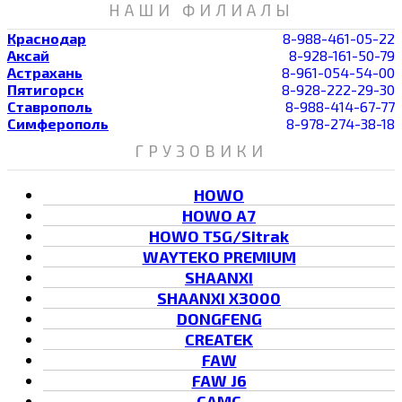
НАШИ ФИЛИАЛЫ
Краснодар
8-988-461-05-22
Аксай
8-928-161-50-79
Астрахань
8-961-054-54-00
Пятигорск
8-928-222-29-30
Ставрополь
8-988-414-67-77
Симферополь
8-978-274-38-18
ГРУЗОВИКИ
HOWO
HOWO A7
HOWO T5G/Sitrak
WAYTEKO PREMIUM
SHAANXI
SHAANXI X3000
DONGFENG
CREATEK
FAW
FAW J6
CAMC