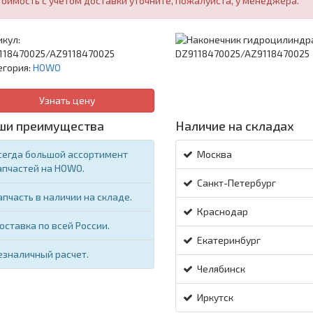
тоимость с учетом доставки уточните, пожалуйста, у менеджера.
кул:
118470025/AZ9118470025
егория:
HOWO
Узнать цену
ши преимущества
Наличие на складах
сегда большой ассортимент
Москва
апчастей на HOWO.
Санкт-Петербург
апчасть в наличии на складе.
Краснодар
оставка по всей России.
Екатеринбург
езналичный расчет.
Челябинск
Иркутск