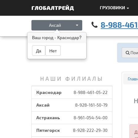
ГЛОБАЛТРЕЙД
ГРУЗОВИКИ
8-988-461
Аксай
Ваш город - Краснодар?
Погода на сегодня
Да
Нет
Пои
НАШИ ФИЛИАЛЫ
Глав
Краснодар
8-988-461-05-22
Аксай
8-928-161-50-79
Астрахань
8-961-054-54-00
Пятигорск
8-928-222-29-30
Д