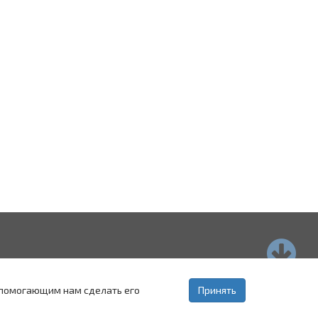
страхань
Пятигорск
Ставрополь
, помогающим нам сделать его
Принять