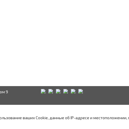
ом 9
Краснодар
Аксай
А
водством
пользование ваших Cookie, данные об IP-адресе и местоположении