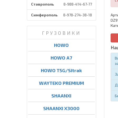
с
Ставрополь
8-988-414-67-77
Симферополь
8-978-274-38-18
Арти
DZ9
Кат
ГРУЗОВИКИ
HOWO
На
HOWO A7
В
з
HOWO T5G/Sitrak
З
WAYTEKO PREMIUM
Д
SHAANXI
Б
SHAANXI X3000