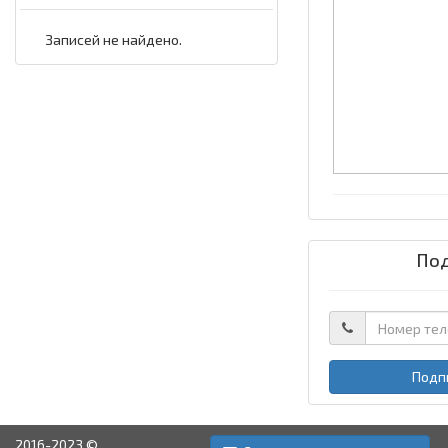
Записей не найдено.
Под
Подп
2016-2023 ©