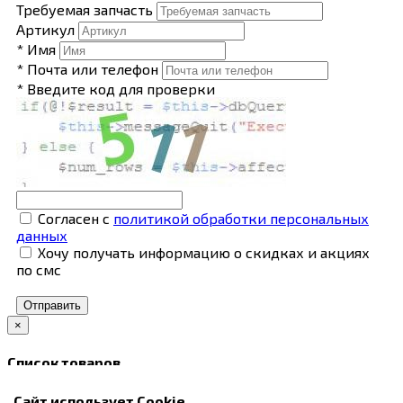
Требуемая запчасть
Артикул
* Имя
* Почта или телефон
* Введите код для проверки
Согласен с
политикой обработки персональных
данных
Хочу получать информацию о скидках и акциях
по смс
Отправить
×
Список товаров
В корзину
Сайт использует Cookie
Закрыть