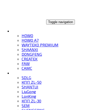
ГЛОБАЛТРЕЙД
Toggle navigation
ГРУЗОВИКИ
HOWO
HOWO A7
WAYTEKO PREMIUM
SHAANXI
DONGFENG
CREATEK
FAW
CAMC
СПЕЦТЕХНИКА
SDLG
КПП ZL-50
SHANTUI
LiuGong
LonKing
КПП ZL-30
SEM