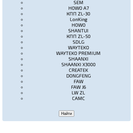
SEM
HOWO A7
КПП ZL-30
LonKing
HOWO
SHANTUI
КПП ZL-50
SDLG
WAYTEKO
WAYTEKO PREMIUM
SHAANXI
SHAANXI X3000
CREATEK
DONGFENG
FAW
FAW J6
LW ZL
CAMC
Найти