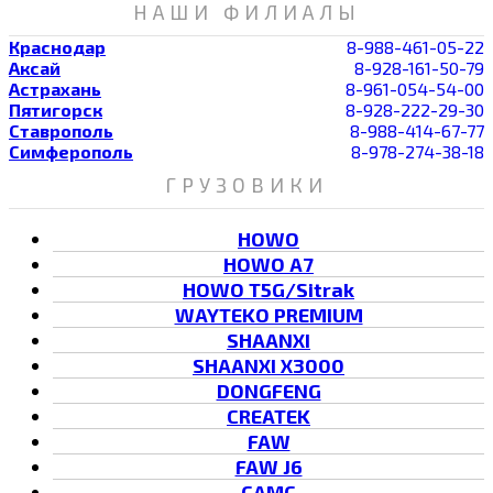
НАШИ ФИЛИАЛЫ
Краснодар
8-988-461-05-22
Аксай
8-928-161-50-79
Астрахань
8-961-054-54-00
Пятигорск
8-928-222-29-30
Ставрополь
8-988-414-67-77
Симферополь
8-978-274-38-18
ГРУЗОВИКИ
HOWO
HOWO A7
HOWO T5G/Sitrak
WAYTEKO PREMIUM
SHAANXI
SHAANXI X3000
DONGFENG
CREATEK
FAW
FAW J6
CAMC