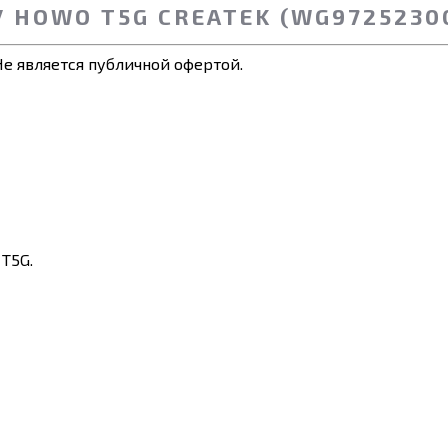
У HOWO T5G CREATEK (WG9725230
е является публичной офертой.
T5G.