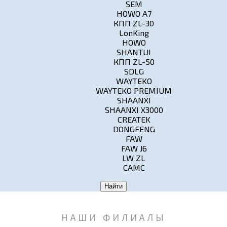
SEM
HOWO A7
КПП ZL-30
LonKing
HOWO
SHANTUI
КПП ZL-50
SDLG
WAYTEKO
WAYTEKO PREMIUM
SHAANXI
SHAANXI X3000
CREATEK
DONGFENG
FAW
FAW J6
LW ZL
CAMC
Найти
НАШИ ФИЛИАЛЫ