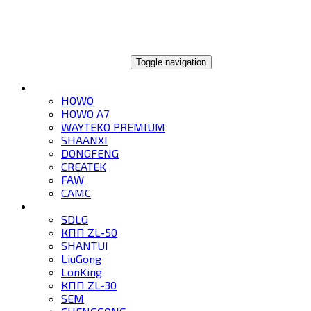
ГЛОБАЛТРЕЙД
Toggle navigation
ГРУЗОВИКИ
HOWO
HOWO A7
WAYTEKO PREMIUM
SHAANXI
DONGFENG
CREATEK
FAW
CAMC
СПЕЦТЕХНИКА
SDLG
КПП ZL-50
SHANTUI
LiuGong
LonKing
КПП ZL-30
SEM