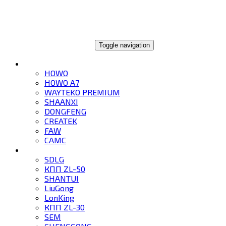
ГЛОБАЛТРЕЙД
Toggle navigation
ГРУЗОВИКИ
HOWO
HOWO A7
WAYTEKO PREMIUM
SHAANXI
DONGFENG
CREATEK
FAW
CAMC
СПЕЦТЕХНИКА
SDLG
КПП ZL-50
SHANTUI
LiuGong
LonKing
КПП ZL-30
SEM