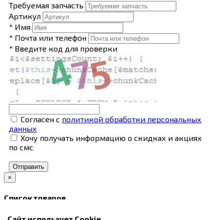
Требуемая запчасть
Артикул
* Имя
* Почта или телефон
* Введите код для проверки
Согласен с
политикой обработки персональных
данных
Хочу получать информацию о скидках и акциях
по смс
Отправить
×
Список товаров
В корзину
Сайт использует Cookie
Закрыть