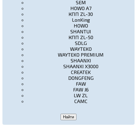
SEM
HOWO A7
КПП ZL-30
LonKing
HOWO
SHANTUI
КПП ZL-50
SDLG
WAYTEKO
WAYTEKO PREMIUM
SHAANXI
SHAANXI X3000
CREATEK
DONGFENG
FAW
FAW J6
LW ZL
CAMC
Найти