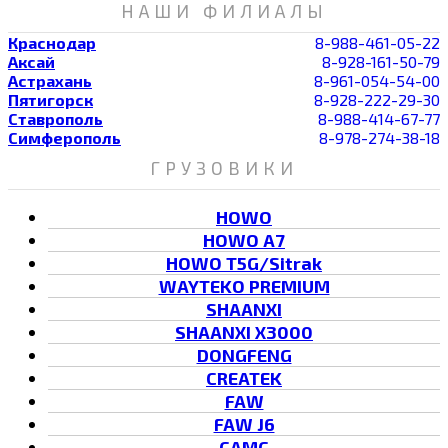
НАШИ ФИЛИАЛЫ
Краснодар
8-988-461-05-22
Аксай
8-928-161-50-79
Астрахань
8-961-054-54-00
Пятигорск
8-928-222-29-30
Ставрополь
8-988-414-67-77
Симферополь
8-978-274-38-18
ГРУЗОВИКИ
HOWO
HOWO A7
HOWO T5G/Sitrak
WAYTEKO PREMIUM
SHAANXI
SHAANXI X3000
DONGFENG
CREATEK
FAW
FAW J6
CAMC