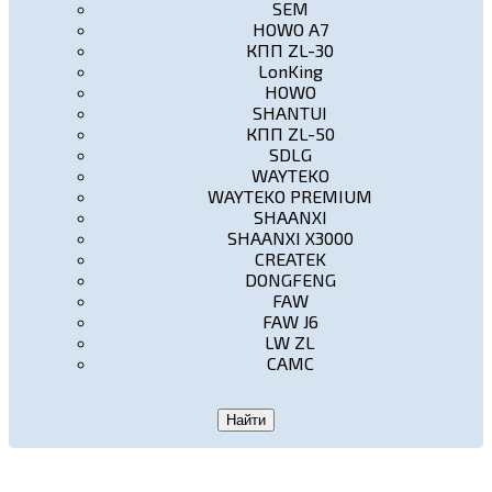
SEM
HOWO A7
КПП ZL-30
LonKing
HOWO
SHANTUI
КПП ZL-50
SDLG
WAYTEKO
WAYTEKO PREMIUM
SHAANXI
SHAANXI X3000
CREATEK
DONGFENG
FAW
FAW J6
LW ZL
CAMC
Найти