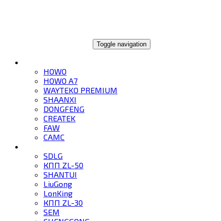
ГЛОБАЛТРЕЙД
Toggle navigation
ГРУЗОВИКИ
HOWO
HOWO A7
WAYTEKO PREMIUM
SHAANXI
DONGFENG
CREATEK
FAW
CAMC
СПЕЦТЕХНИКА
SDLG
КПП ZL-50
SHANTUI
LiuGong
LonKing
КПП ZL-30
SEM