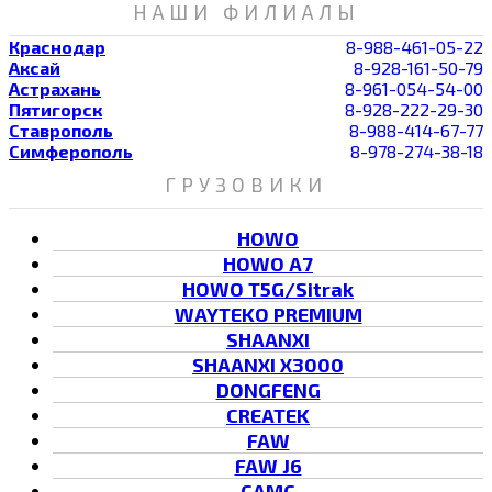
НАШИ ФИЛИАЛЫ
Краснодар
8-988-461-05-22
Аксай
8-928-161-50-79
Астрахань
8-961-054-54-00
Пятигорск
8-928-222-29-30
Ставрополь
8-988-414-67-77
Симферополь
8-978-274-38-18
ГРУЗОВИКИ
HOWO
HOWO A7
HOWO T5G/Sitrak
WAYTEKO PREMIUM
SHAANXI
SHAANXI X3000
DONGFENG
CREATEK
FAW
FAW J6
CAMC