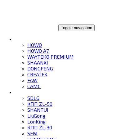
ГЛОБАЛТРЕЙД
Toggle navigation
ГРУЗОВИКИ
HOWO
HOWO A7
WAYTEKO PREMIUM
SHAANXI
DONGFENG
CREATEK
FAW
CAMC
СПЕЦТЕХНИКА
SDLG
КПП ZL-50
SHANTUI
LiuGong
LonKing
КПП ZL-30
SEM