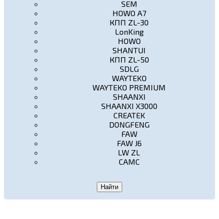
SEM
HOWO A7
КПП ZL-30
LonKing
HOWO
SHANTUI
КПП ZL-50
SDLG
WAYTEKO
WAYTEKO PREMIUM
SHAANXI
SHAANXI X3000
CREATEK
DONGFENG
FAW
FAW J6
LW ZL
CAMC
Найти