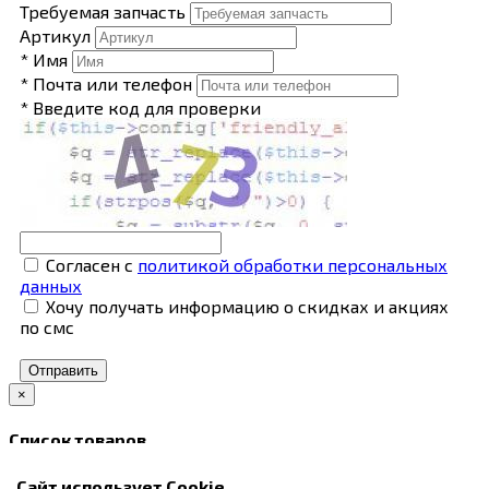
Требуемая запчасть
Артикул
* Имя
* Почта или телефон
* Введите код для проверки
Согласен с
политикой обработки персональных
данных
Хочу получать информацию о скидках и акциях
по смс
Отправить
×
Список товаров
В корзину
Сайт использует Cookie
Закрыть