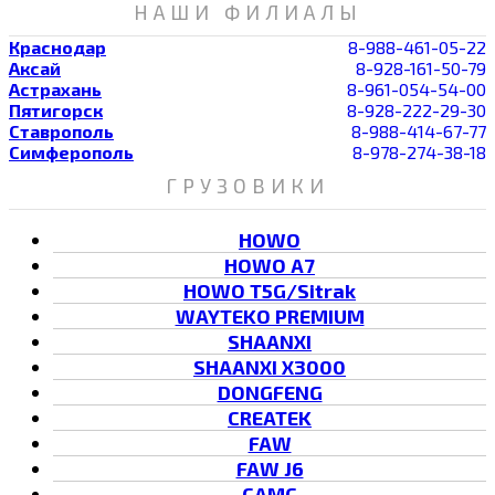
НАШИ ФИЛИАЛЫ
Краснодар
8-988-461-05-22
Аксай
8-928-161-50-79
Астрахань
8-961-054-54-00
Пятигорск
8-928-222-29-30
Ставрополь
8-988-414-67-77
Симферополь
8-978-274-38-18
ГРУЗОВИКИ
HOWO
HOWO A7
HOWO T5G/Sitrak
WAYTEKO PREMIUM
SHAANXI
SHAANXI X3000
DONGFENG
CREATEK
FAW
FAW J6
CAMC