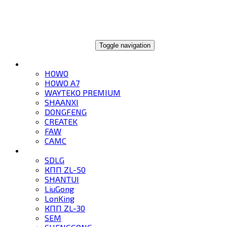
ГЛОБАЛТРЕЙД
Toggle navigation
ГРУЗОВИКИ
HOWO
HOWO A7
WAYTEKO PREMIUM
SHAANXI
DONGFENG
CREATEK
FAW
CAMC
СПЕЦТЕХНИКА
SDLG
КПП ZL-50
SHANTUI
LiuGong
LonKing
КПП ZL-30
SEM