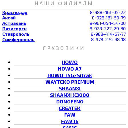
НАШИ ФИЛИАЛЫ
Краснодар
8-988-461-05-22
Аксай
8-928-161-50-79
Астрахань
8-961-054-54-00
Пятигорск
8-928-222-29-30
Ставрополь
8-988-414-67-77
Симферополь
8-978-274-38-18
ГРУЗОВИКИ
HOWO
HOWO A7
HOWO T5G/Sitrak
WAYTEKO PREMIUM
SHAANXI
SHAANXI X3000
DONGFENG
CREATEK
FAW
FAW J6
CAMC