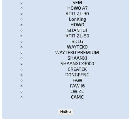
SEM
HOWO A7
КПП ZL-30
LonKing
HOWO
SHANTUI
КПП ZL-50
SDLG
WAYTEKO
WAYTEKO PREMIUM
SHAANXI
SHAANXI X3000
CREATEK
DONGFENG
FAW
FAW J6
LW ZL
CAMC
Найти