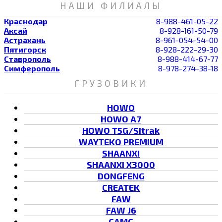
НАШИ ФИЛИАЛЫ
Краснодар
8-988-461-05-22
Аксай
8-928-161-50-79
Астрахань
8-961-054-54-00
Пятигорск
8-928-222-29-30
Ставрополь
8-988-414-67-77
Симферополь
8-978-274-38-18
ГРУЗОВИКИ
HOWO
HOWO A7
HOWO T5G/Sitrak
WAYTEKO PREMIUM
SHAANXI
SHAANXI X3000
DONGFENG
CREATEK
FAW
FAW J6
CAMC