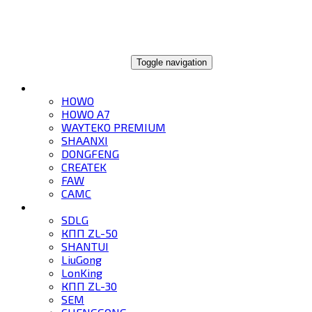
ГЛОБАЛТРЕЙД
Toggle navigation
ГРУЗОВИКИ
HOWO
HOWO A7
WAYTEKO PREMIUM
SHAANXI
DONGFENG
CREATEK
FAW
CAMC
СПЕЦТЕХНИКА
SDLG
КПП ZL-50
SHANTUI
LiuGong
LonKing
КПП ZL-30
SEM