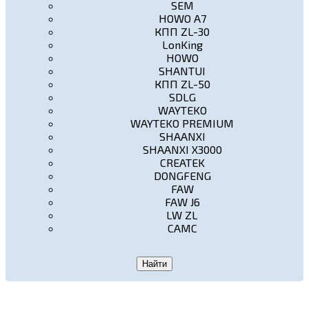
SEM
HOWO A7
КПП ZL-30
LonKing
HOWO
SHANTUI
КПП ZL-50
SDLG
WAYTEKO
WAYTEKO PREMIUM
SHAANXI
SHAANXI X3000
CREATEK
DONGFENG
FAW
FAW J6
LW ZL
CAMC
Найти