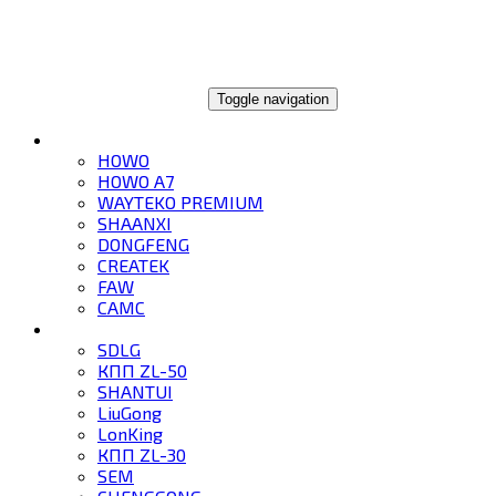
ГЛОБАЛТРЕЙД
Toggle navigation
ГРУЗОВИКИ
HOWO
HOWO A7
WAYTEKO PREMIUM
SHAANXI
DONGFENG
CREATEK
FAW
CAMC
СПЕЦТЕХНИКА
SDLG
КПП ZL-50
SHANTUI
LiuGong
LonKing
КПП ZL-30
SEM