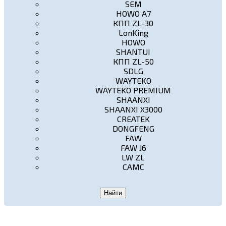
SEM
HOWO A7
КПП ZL-30
LonKing
HOWO
SHANTUI
КПП ZL-50
SDLG
WAYTEKO
WAYTEKO PREMIUM
SHAANXI
SHAANXI X3000
CREATEK
DONGFENG
FAW
FAW J6
LW ZL
CAMC
Найти