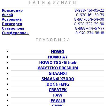
НАШИ ФИЛИАЛЫ
Краснодар
8-988-461-05-22
Аксай
8-928-161-50-79
Астрахань
8-961-054-54-00
Пятигорск
8-928-222-29-30
Ставрополь
8-988-414-67-77
Симферополь
8-978-274-38-18
ГРУЗОВИКИ
HOWO
HOWO A7
HOWO T5G/Sitrak
WAYTEKO PREMIUM
SHAANXI
SHAANXI X3000
DONGFENG
CREATEK
FAW
FAW J6
CAMC