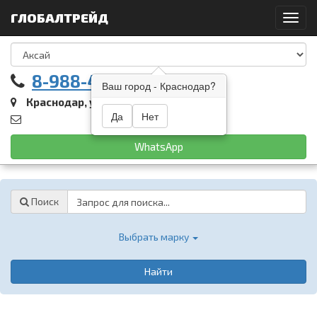
ГЛОБАЛТРЕЙД
Toggl
navig
8-988-461-05-22
Ваш город - Краснодар?
Краснодар, ул. Восточный обход, 9
Да
Нет
WhatsApp
Password
Поиск
Выбрать марку
Найти