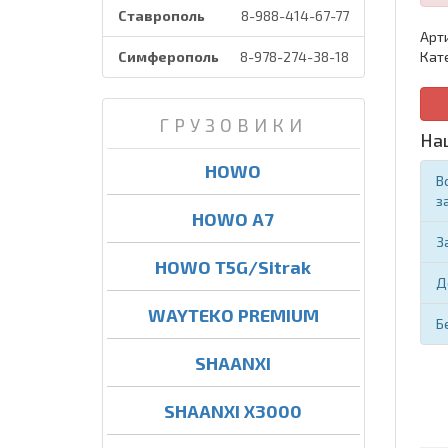
Ставрополь
8-988-414-67-77
Арт
Симферополь
8-978-274-38-18
Кат
ГРУЗОВИКИ
На
HOWO
В
з
HOWO A7
З
HOWO T5G/Sitrak
Д
WAYTEKO PREMIUM
Б
SHAANXI
SHAANXI X3000