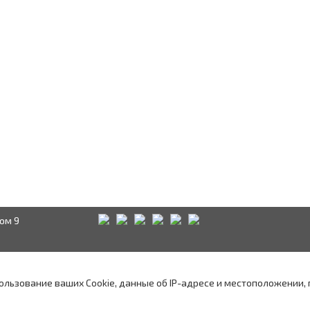
ом 9
Краснодар
Аксай
А
водством
пользование ваших Cookie, данные об IP-адресе и местоположении