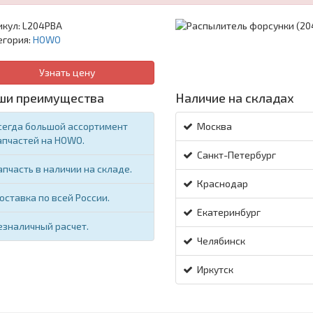
икул:
L204PBA
егория:
HOWO
Узнать цену
ши преимущества
Наличие на складах
сегда большой ассортимент
Москва
апчастей на HOWO.
Санкт-Петербург
апчасть в наличии на складе.
Краснодар
оставка по всей России.
Екатеринбург
езналичный расчет.
Челябинск
Иркутск