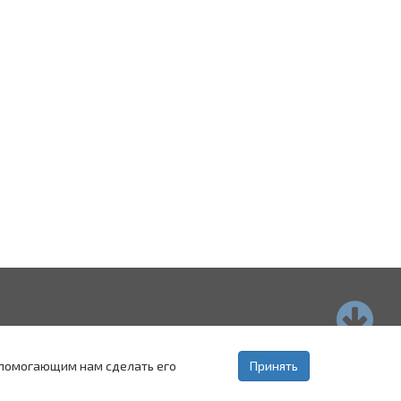
страхань
Пятигорск
Ставрополь
, помогающим нам сделать его
Принять