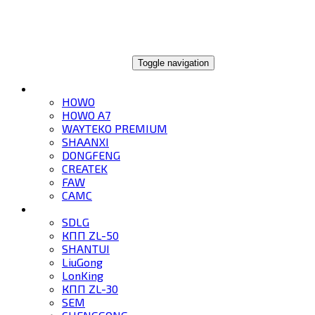
ГЛОБАЛТРЕЙД
Toggle navigation
ГРУЗОВИКИ
HOWO
HOWO A7
WAYTEKO PREMIUM
SHAANXI
DONGFENG
CREATEK
FAW
CAMC
СПЕЦТЕХНИКА
SDLG
КПП ZL-50
SHANTUI
LiuGong
LonKing
КПП ZL-30
SEM