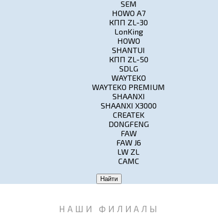
SEM
HOWO A7
КПП ZL-30
LonKing
HOWO
SHANTUI
КПП ZL-50
SDLG
WAYTEKO
WAYTEKO PREMIUM
SHAANXI
SHAANXI X3000
CREATEK
DONGFENG
FAW
FAW J6
LW ZL
CAMC
Найти
НАШИ ФИЛИАЛЫ