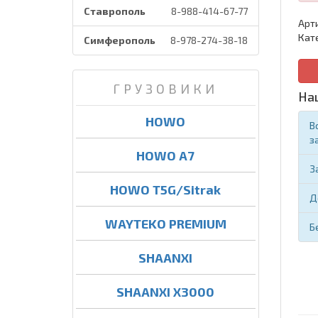
Ставрополь
8-988-414-67-77
Арт
Кат
Симферополь
8-978-274-38-18
ГРУЗОВИКИ
На
HOWO
В
з
HOWO A7
З
HOWO T5G/Sitrak
Д
WAYTEKO PREMIUM
Б
SHAANXI
SHAANXI X3000