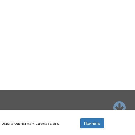
страхань
Пятигорск
Ставрополь
, помогающим нам сделать его
Принять