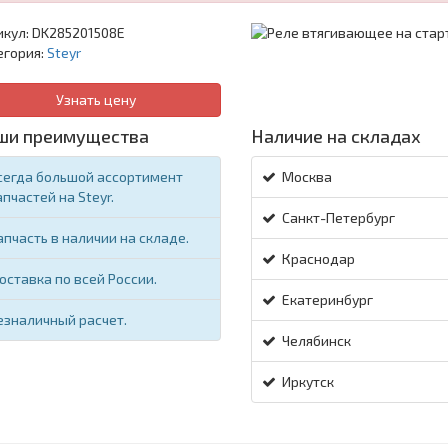
икул:
DK285201508E
егория:
Steyr
Узнать цену
ши преимущества
Наличие на складах
сегда большой ассортимент
Москва
апчастей на Steyr.
Санкт-Петербург
апчасть в наличии на складе.
Краснодар
оставка по всей России.
Екатеринбург
езналичный расчет.
Челябинск
Иркутск