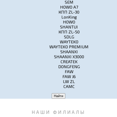
SEM
HOWO A7
КПП ZL-30
LonKing
HOWO
SHANTUI
КПП ZL-50
SDLG
WAYTEKO
WAYTEKO PREMIUM
SHAANXI
SHAANXI X3000
CREATEK
DONGFENG
FAW
FAW J6
LW ZL
CAMC
Найти
НАШИ ФИЛИАЛЫ