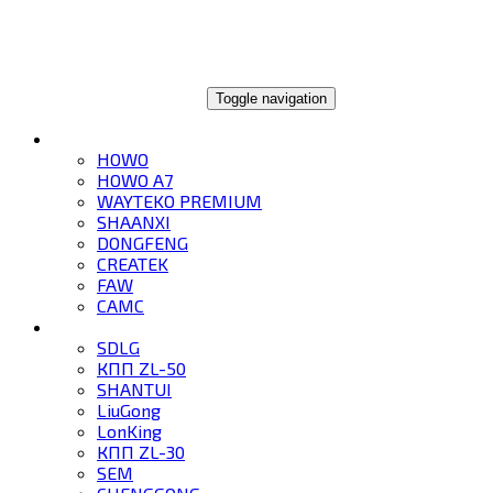
ГЛОБАЛТРЕЙД
Toggle navigation
ГРУЗОВИКИ
HOWO
HOWO A7
WAYTEKO PREMIUM
SHAANXI
DONGFENG
CREATEK
FAW
CAMC
СПЕЦТЕХНИКА
SDLG
КПП ZL-50
SHANTUI
LiuGong
LonKing
КПП ZL-30
SEM