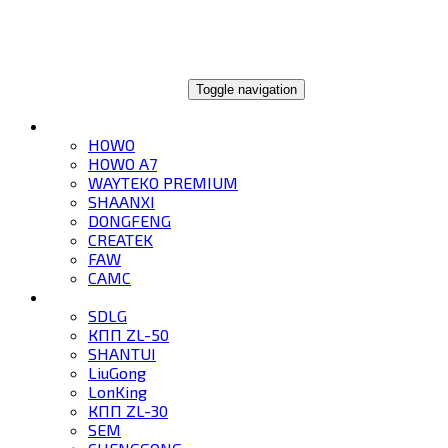
ГЛОБАЛТРЕЙД
Toggle navigation
ГРУЗОВИКИ
HOWO
HOWO A7
WAYTEKO PREMIUM
SHAANXI
DONGFENG
CREATEK
FAW
CAMC
СПЕЦТЕХНИКА
SDLG
КПП ZL-50
SHANTUI
LiuGong
LonKing
КПП ZL-30
SEM