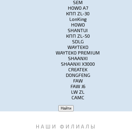
SEM
HOWO A7
КПП ZL-30
LonKing
HOWO
SHANTUI
КПП ZL-50
SDLG
WAYTEKO
WAYTEKO PREMIUM
SHAANXI
SHAANXI X3000
CREATEK
DONGFENG
FAW
FAW J6
LW ZL
CAMC
Найти
НАШИ ФИЛИАЛЫ