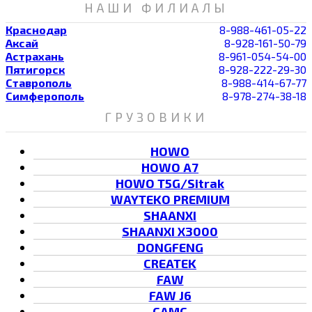
НАШИ ФИЛИАЛЫ
Краснодар
8-988-461-05-22
Аксай
8-928-161-50-79
Астрахань
8-961-054-54-00
Пятигорск
8-928-222-29-30
Ставрополь
8-988-414-67-77
Симферополь
8-978-274-38-18
ГРУЗОВИКИ
HOWO
HOWO A7
HOWO T5G/Sitrak
WAYTEKO PREMIUM
SHAANXI
SHAANXI X3000
DONGFENG
CREATEK
FAW
FAW J6
CAMC