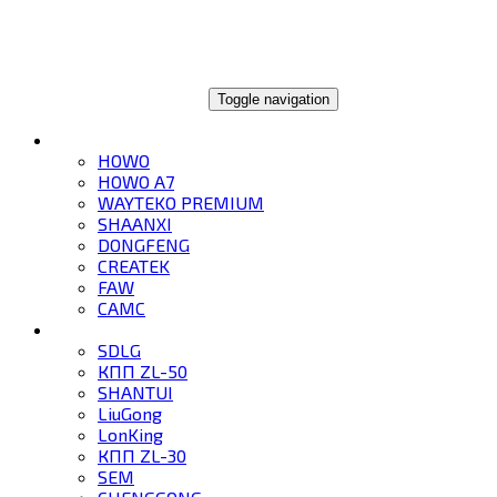
ГЛОБАЛТРЕЙД
Toggle navigation
ГРУЗОВИКИ
HOWO
HOWO A7
WAYTEKO PREMIUM
SHAANXI
DONGFENG
CREATEK
FAW
CAMC
СПЕЦТЕХНИКА
SDLG
КПП ZL-50
SHANTUI
LiuGong
LonKing
КПП ZL-30
SEM