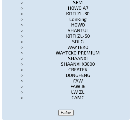
SEM
HOWO A7
КПП ZL-30
LonKing
HOWO
SHANTUI
КПП ZL-50
SDLG
WAYTEKO
WAYTEKO PREMIUM
SHAANXI
SHAANXI X3000
CREATEK
DONGFENG
FAW
FAW J6
LW ZL
CAMC
Найти