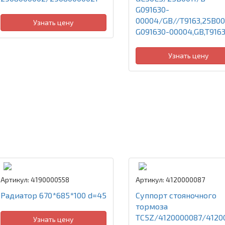
G091630-
00004/GB//T9163,25B001
Узнать цену
G091630-00004,GB,T916
Узнать цену
Артикул: 4190000558
Артикул: 4120000087
Радиатор 670*685*100 d=45
Суппорт стояночного
тормоза
TC5Z/4120000087/4120
Узнать цену