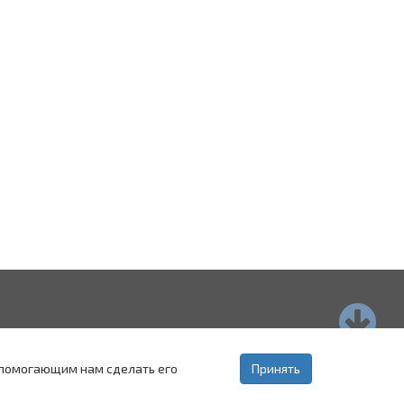
страхань
Пятигорск
Ставрополь
, помогающим нам сделать его
Принять