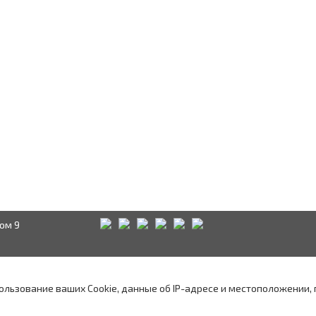
ом 9
Краснодар
Аксай
А
водством
пользование ваших Cookie, данные об IP-адресе и местоположении