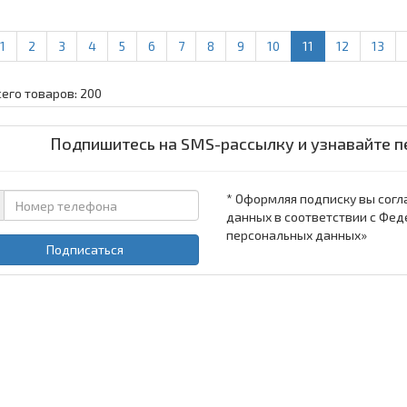
1
2
3
4
5
6
7
8
9
10
11
12
13
сего товаров: 200
Подпишитесь на SMS-рассылку и узнавайте п
* Оформляя подписку вы согл
данных в соответствии с Фед
персональных данных»
Подписаться