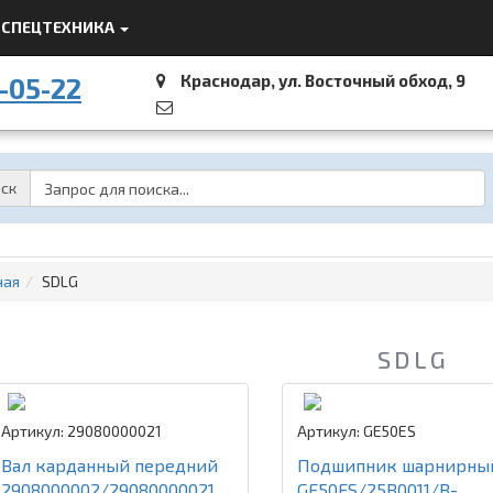
СПЕЦТЕХНИКА
Краснодар, ул. Восточный обход, 9
-05-22
Password
ск
ная
SDLG
SDLG
Артикул: 29080000021
Артикул: GE50ES
Вал карданный передний
Подшипник шарнирны
2908000002/29080000021
GE50ES/25B0011/B-