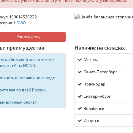
тоимость с учетом доставки уточните, пожалуйста, у менеджера.
икул:
199014520222
егория:
HOWO
Узнать цену
ши преимущества
Наличие на складах
сегда большой ассортимент
Москва
апчастей на HOWO.
Санкт-Петербург
апчасть в наличии на складе.
Краснодар
оставка по всей России.
Екатеринбург
езналичный расчет.
Челябинск
Иркутск