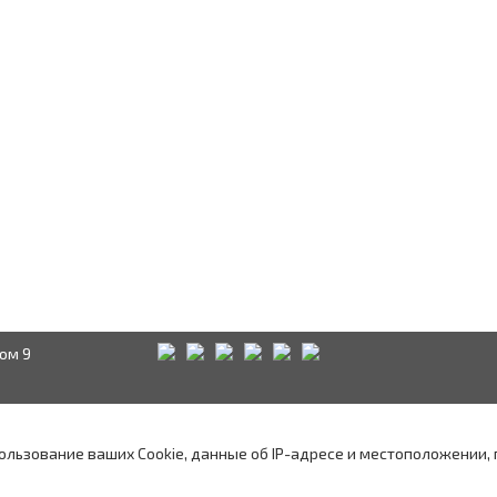
ом 9
Краснодар
Аксай
А
водством
пользование ваших Cookie, данные об IP-адресе и местоположении