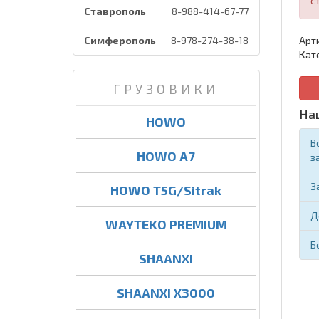
с
Ставрополь
8-988-414-67-77
Симферополь
8-978-274-38-18
Арт
Кат
ГРУЗОВИКИ
На
HOWO
В
HOWO A7
з
З
HOWO T5G/Sitrak
Д
WAYTEKO PREMIUM
Б
SHAANXI
SHAANXI X3000