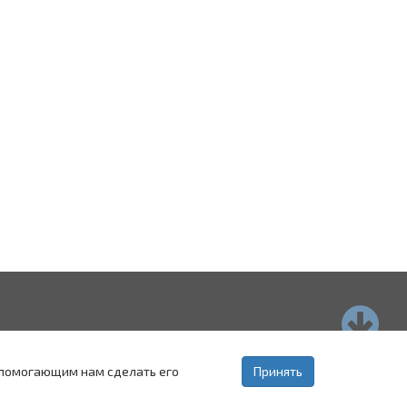
страхань
Пятигорск
Ставрополь
, помогающим нам сделать его
Принять