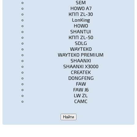
SEM
HOWO A7
КПП ZL-30
LonKing
HOWO
SHANTUI
КПП ZL-50
SDLG
WAYTEKO
WAYTEKO PREMIUM
SHAANXI
SHAANXI X3000
CREATEK
DONGFENG
FAW
FAW J6
LW ZL
CAMC
Найти