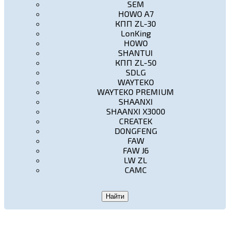
SEM
HOWO A7
КПП ZL-30
LonKing
HOWO
SHANTUI
КПП ZL-50
SDLG
WAYTEKO
WAYTEKO PREMIUM
SHAANXI
SHAANXI X3000
CREATEK
DONGFENG
FAW
FAW J6
LW ZL
CAMC
Найти