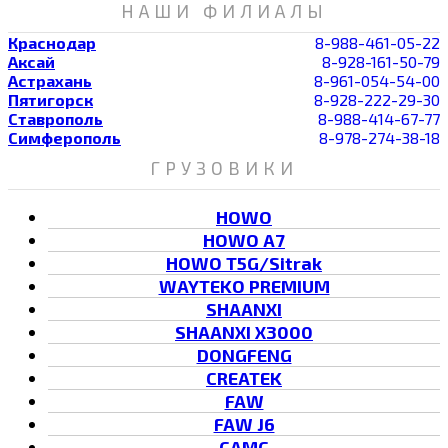
НАШИ ФИЛИАЛЫ
Краснодар
8-988-461-05-22
Аксай
8-928-161-50-79
Астрахань
8-961-054-54-00
Пятигорск
8-928-222-29-30
Ставрополь
8-988-414-67-77
Симферополь
8-978-274-38-18
ГРУЗОВИКИ
HOWO
HOWO A7
HOWO T5G/Sitrak
WAYTEKO PREMIUM
SHAANXI
SHAANXI X3000
DONGFENG
CREATEK
FAW
FAW J6
CAMC