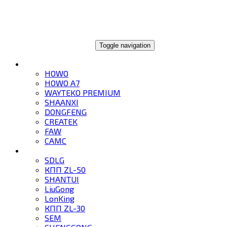
ГЛОБАЛТРЕЙД
Toggle navigation
ГРУЗОВИКИ
HOWO
HOWO A7
WAYTEKO PREMIUM
SHAANXI
DONGFENG
CREATEK
FAW
CAMC
СПЕЦТЕХНИКА
SDLG
КПП ZL-50
SHANTUI
LiuGong
LonKing
КПП ZL-30
SEM