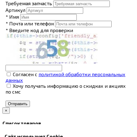
Требуемая запчасть
Артикул
* Имя
* Почта или телефон
* Введите код для проверки
Согласен с
политикой обработки персональных
данных
Хочу получать информацию о скидках и акциях
по смс
Отправить
×
Список товаров
В корзину
Сайт использует Cookie
Закрыть