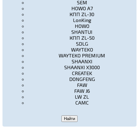
SEM
HOWO A7
КПП ZL-30
LonKing
HOWO
SHANTUI
КПП ZL-50
SDLG
WAYTEKO
WAYTEKO PREMIUM
SHAANXI
SHAANXI X3000
CREATEK
DONGFENG
FAW
FAW J6
LW ZL
CAMC
Найти