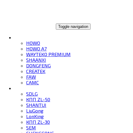
ГЛОБАЛТРЕЙД
Toggle navigation
ГРУЗОВИКИ
HOWO
HOWO A7
WAYTEKO PREMIUM
SHAANXI
DONGFENG
CREATEK
FAW
CAMC
СПЕЦТЕХНИКА
SDLG
КПП ZL-50
SHANTUI
LiuGong
LonKing
КПП ZL-30
SEM