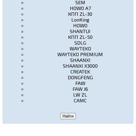
SEM
HOWO A7
КПП ZL-30
LonKing
HOWO
SHANTUI
КПП ZL-50
SDLG
WAYTEKO
WAYTEKO PREMIUM
SHAANXI
SHAANXI X3000
CREATEK
DONGFENG
FAW
FAW J6
LW ZL
CAMC
Найти