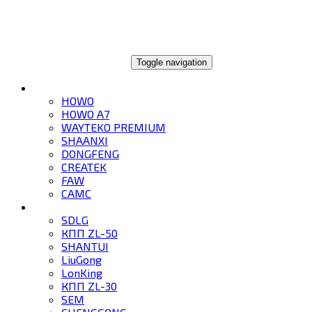
ГЛОБАЛТРЕЙД
Toggle navigation
ГРУЗОВИКИ
HOWO
HOWO A7
WAYTEKO PREMIUM
SHAANXI
DONGFENG
CREATEK
FAW
CAMC
СПЕЦТЕХНИКА
SDLG
КПП ZL-50
SHANTUI
LiuGong
LonKing
КПП ZL-30
SEM