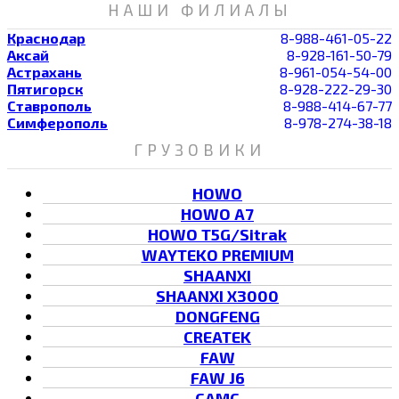
НАШИ ФИЛИАЛЫ
Краснодар
8-988-461-05-22
Аксай
8-928-161-50-79
Астрахань
8-961-054-54-00
Пятигорск
8-928-222-29-30
Ставрополь
8-988-414-67-77
Симферополь
8-978-274-38-18
ГРУЗОВИКИ
HOWO
HOWO A7
HOWO T5G/Sitrak
WAYTEKO PREMIUM
SHAANXI
SHAANXI X3000
DONGFENG
CREATEK
FAW
FAW J6
CAMC