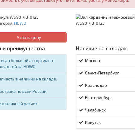
тоимость с учетом доставки уточните, пожалуйста, у менеджера.
икул:
WG9014310125
егория:
HOWO
Узнать цену
ши преимущества
Наличие на складах
сегда большой ассортимент
Москва
апчастей на HOWO.
Санкт-Петербург
апчасть в наличии на складе.
Краснодар
оставка по всей России.
Екатеринбург
езналичный расчет.
Челябинск
Иркутск