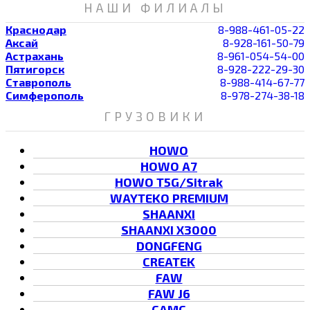
НАШИ ФИЛИАЛЫ
Краснодар
8-988-461-05-22
Аксай
8-928-161-50-79
Астрахань
8-961-054-54-00
Пятигорск
8-928-222-29-30
Ставрополь
8-988-414-67-77
Симферополь
8-978-274-38-18
ГРУЗОВИКИ
HOWO
HOWO A7
HOWO T5G/Sitrak
WAYTEKO PREMIUM
SHAANXI
SHAANXI X3000
DONGFENG
CREATEK
FAW
FAW J6
CAMC