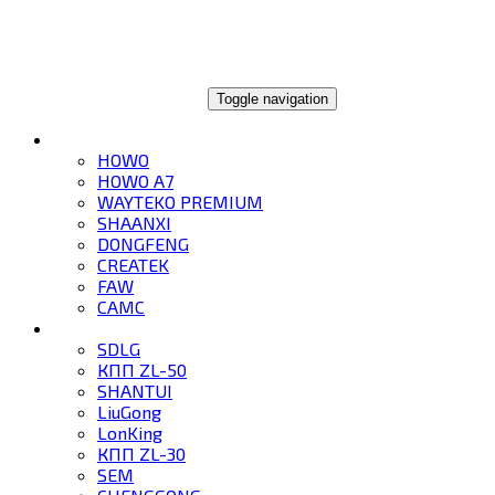
ГЛОБАЛТРЕЙД
Toggle navigation
ГРУЗОВИКИ
HOWO
HOWO A7
WAYTEKO PREMIUM
SHAANXI
DONGFENG
CREATEK
FAW
CAMC
СПЕЦТЕХНИКА
SDLG
КПП ZL-50
SHANTUI
LiuGong
LonKing
КПП ZL-30
SEM