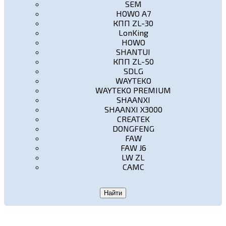
SEM
HOWO A7
КПП ZL-30
LonKing
HOWO
SHANTUI
КПП ZL-50
SDLG
WAYTEKO
WAYTEKO PREMIUM
SHAANXI
SHAANXI X3000
CREATEK
DONGFENG
FAW
FAW J6
LW ZL
CAMC
Найти