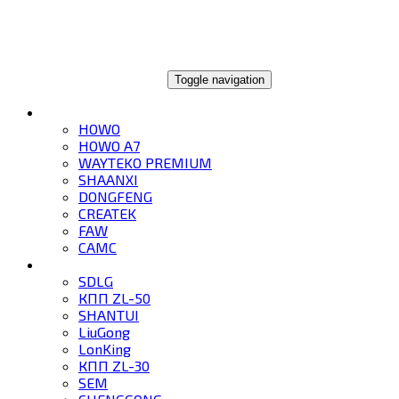
ГЛОБАЛТРЕЙД
Toggle navigation
ГРУЗОВИКИ
HOWO
HOWO A7
WAYTEKO PREMIUM
SHAANXI
DONGFENG
CREATEK
FAW
CAMC
СПЕЦТЕХНИКА
SDLG
КПП ZL-50
SHANTUI
LiuGong
LonKing
КПП ZL-30
SEM