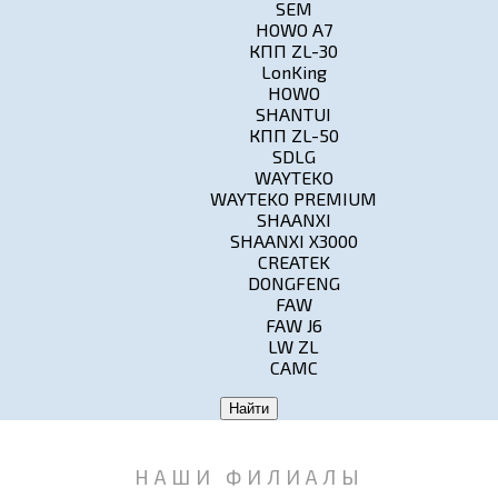
SEM
HOWO A7
КПП ZL-30
LonKing
HOWO
SHANTUI
КПП ZL-50
SDLG
WAYTEKO
WAYTEKO PREMIUM
SHAANXI
SHAANXI X3000
CREATEK
DONGFENG
FAW
FAW J6
LW ZL
CAMC
Найти
НАШИ ФИЛИАЛЫ