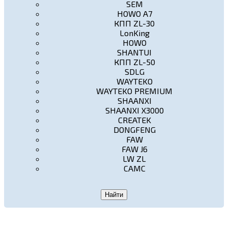
SEM
HOWO A7
КПП ZL-30
LonKing
HOWO
SHANTUI
КПП ZL-50
SDLG
WAYTEKO
WAYTEKO PREMIUM
SHAANXI
SHAANXI X3000
CREATEK
DONGFENG
FAW
FAW J6
LW ZL
CAMC
Найти