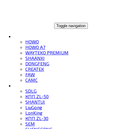
ГЛОБАЛТРЕЙД
Toggle navigation
ГРУЗОВИКИ
HOWO
HOWO A7
WAYTEKO PREMIUM
SHAANXI
DONGFENG
CREATEK
FAW
CAMC
СПЕЦТЕХНИКА
SDLG
КПП ZL-50
SHANTUI
LiuGong
LonKing
КПП ZL-30
SEM