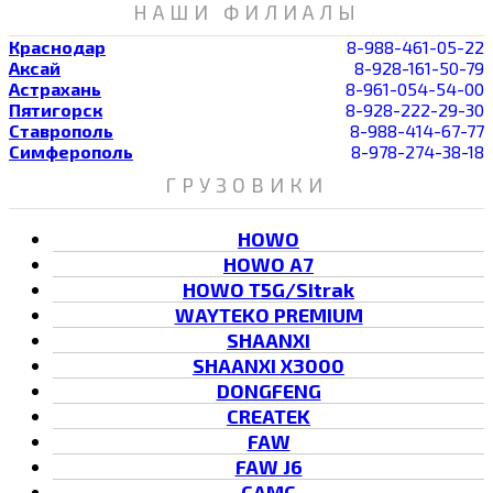
НАШИ ФИЛИАЛЫ
Краснодар
8-988-461-05-22
Аксай
8-928-161-50-79
Астрахань
8-961-054-54-00
Пятигорск
8-928-222-29-30
Ставрополь
8-988-414-67-77
Симферополь
8-978-274-38-18
ГРУЗОВИКИ
HOWO
HOWO A7
HOWO T5G/Sitrak
WAYTEKO PREMIUM
SHAANXI
SHAANXI X3000
DONGFENG
CREATEK
FAW
FAW J6
CAMC