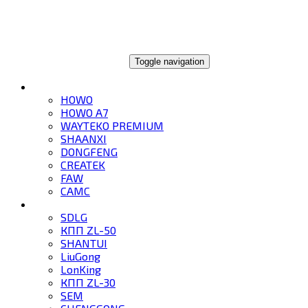
ГЛОБАЛТРЕЙД
Toggle navigation
ГРУЗОВИКИ
HOWO
HOWO A7
WAYTEKO PREMIUM
SHAANXI
DONGFENG
CREATEK
FAW
CAMC
СПЕЦТЕХНИКА
SDLG
КПП ZL-50
SHANTUI
LiuGong
LonKing
КПП ZL-30
SEM