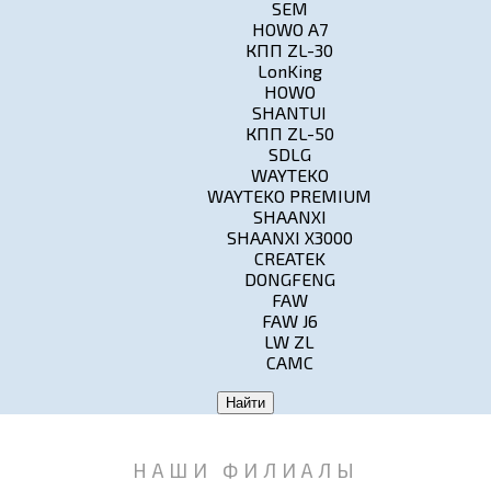
SEM
HOWO A7
КПП ZL-30
LonKing
HOWO
SHANTUI
КПП ZL-50
SDLG
WAYTEKO
WAYTEKO PREMIUM
SHAANXI
SHAANXI X3000
CREATEK
DONGFENG
FAW
FAW J6
LW ZL
CAMC
Найти
НАШИ ФИЛИАЛЫ