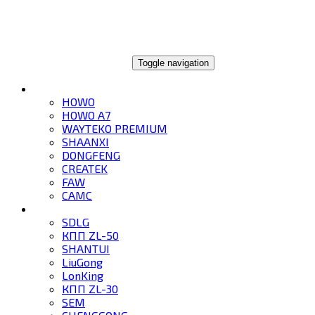
ГЛОБАЛТРЕЙД
Toggle navigation
ГРУЗОВИКИ
HOWO
HOWO A7
WAYTEKO PREMIUM
SHAANXI
DONGFENG
CREATEK
FAW
CAMC
СПЕЦТЕХНИКА
SDLG
КПП ZL-50
SHANTUI
LiuGong
LonKing
КПП ZL-30
SEM