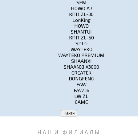
SEM
HOWO A7
КПП ZL-30
LonKing
HOWO
SHANTUI
КПП ZL-50
SDLG
WAYTEKO
WAYTEKO PREMIUM
SHAANXI
SHAANXI X3000
CREATEK
DONGFENG
FAW
FAW J6
LW ZL
CAMC
Найти
НАШИ ФИЛИАЛЫ