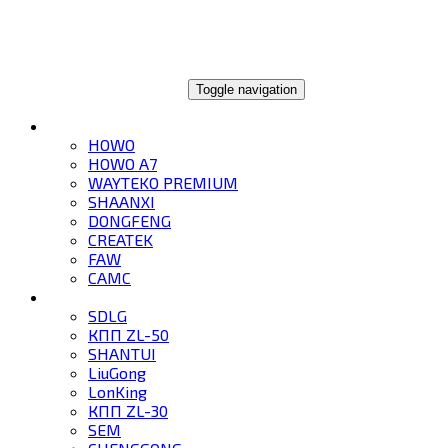
ГЛОБАЛТРЕЙД
Toggle navigation
ГРУЗОВИКИ
HOWO
HOWO A7
WAYTEKO PREMIUM
SHAANXI
DONGFENG
CREATEK
FAW
CAMC
СПЕЦТЕХНИКА
SDLG
КПП ZL-50
SHANTUI
LiuGong
LonKing
КПП ZL-30
SEM