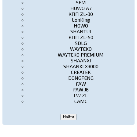
SEM
HOWO A7
КПП ZL-30
LonKing
HOWO
SHANTUI
КПП ZL-50
SDLG
WAYTEKO
WAYTEKO PREMIUM
SHAANXI
SHAANXI X3000
CREATEK
DONGFENG
FAW
FAW J6
LW ZL
CAMC
Найти