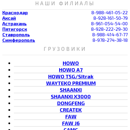
НАШИ ФИЛИАЛЫ
Краснодар
8-988-461-05-22
Аксай
8-928-161-50-79
Астрахань
8-961-054-54-00
Пятигорск
8-928-222-29-30
Ставрополь
8-988-414-67-77
Симферополь
8-978-274-38-18
ГРУЗОВИКИ
HOWO
HOWO A7
HOWO T5G/Sitrak
WAYTEKO PREMIUM
SHAANXI
SHAANXI X3000
DONGFENG
CREATEK
FAW
FAW J6
CAMC