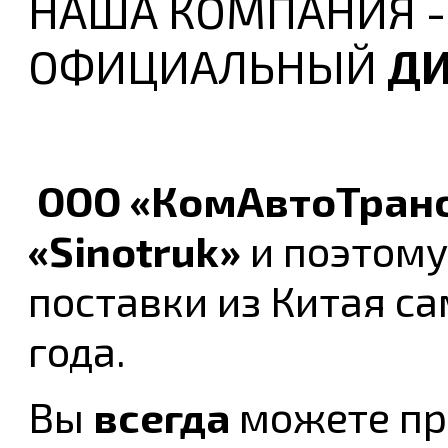
НАША КОМПАНИЯ 
ОФИЦИАЛЬНЫЙ
ДИ
ООО «КомАвтоТран
«Sinotruk»
и поэтому
поставки из Китая с
года.
Вы
всегда
можете при