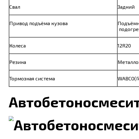
Свал
Задний
Привод подъёма кузова
Подъёмни
подогрев
Колеса
12R20
Резина
Металлок
Тормозная система
WABCO(Г
Автобетоносмеси