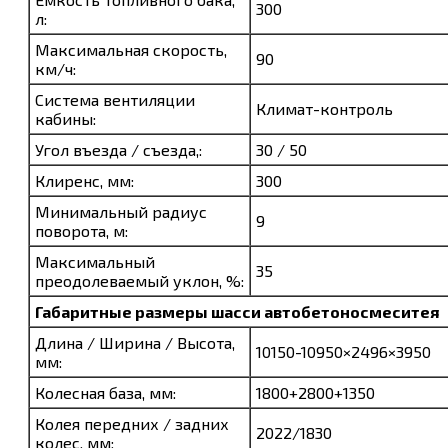
300
л:
Максимальная скорость,
90
км/ч:
Система вентиляции
Климат-контроль
кабины:
Угол въезда / съезда,:
30 / 50
Клиренс, мм:
300
Минимальный радиус
9
поворота, м:
Максимальный
35
преодолеваемый уклон, %:
Габаритные размеры шасси
автобетоносмеситея
Длина / Ширина / Высота,
10150-10950×2496×3950
мм:
Колесная база, мм:
1800+2800+1350
Колея передних / задних
2022/1830
колес, мм: