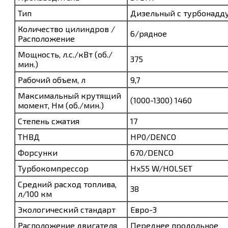
Тип
Дизельный с турбонадд
Количество цилиндров /
6/рядное
Расположение
Мощность, л.с./кВт (об./
375
мин.)
Рабочий объем, л
9,7
Максимальный крутящий
(1000-1300) 1460
момент, Нм (об./мин.)
Степень сжатия
17
ТНВД
HP0/DENCO
Форсунки
670/DENCO
Турбокомпрессор
Hx55 W/HOLSET
Средний расход топлива,
38
л/100 км
Экологический стандарт
Евро-3
Расположение двигателя
Переднее продольное