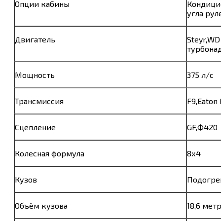
Опции кабины
Кондицио
угла рул
Двигатель
Steyr,WD
турбонад
Мощность
375 л/с
Трансмиссия
F9,Eaton 
Сцепление
GF,Ф420
Колесная формула
8х4
Кузов
Подогре
Объём кузова
18,6 мет