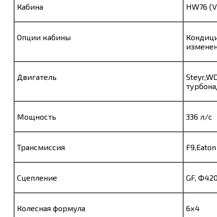
Кабина
HW76 (V
Опции кабины
Кондици
изменен
Двигатель
Steyr,W
турбона
Мощность
336 л/с
Трансмиссия
F9,Eaton
Сцепление
GF, Ф42
Колесная формула
6х4