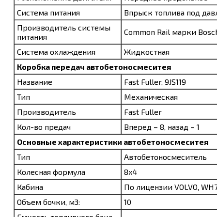
Система питания
Впрыск топлива под да
Производитель системы
Common Rail марки Bosc
питания
Система охлаждения
Жидкостная
Коробка передач
автобетоносмеситея
Название
Fast Fuller, 9JS119
Тип
Механическая
Производитель
Fast Fuller
Кол-во предач
Вперед – 8, назад – 1
Основные характеристики
автобетоносмеситея
Тип
Автобетоносмеситель
Колесная формула
8x4
Кабина
По лицензии VOLVO, WH
Объем бочки, м3:
10
Емкость топливного бака,