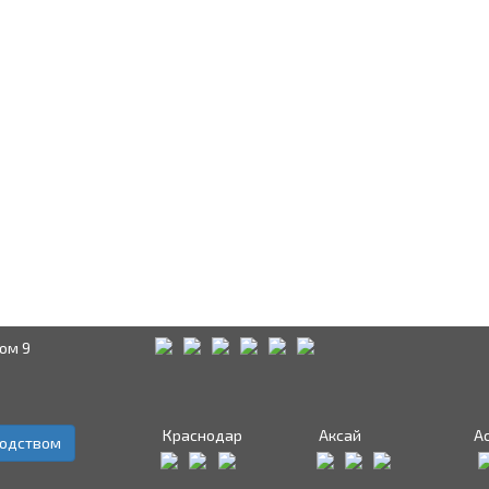
ом 9
Краснодар
Аксай
А
водством